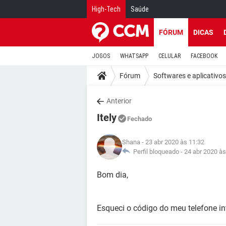
High-Tech
Saúde
FÓRUM
DICAS
JOGOS
WHATSAPP
CELULAR
FACEBOOK
Fórum
Softwares e aplicativos
Anterior
Itely
Fechado
Shana
- 23 abr 2020 às 11:32
Perfil bloqueado -
24 abr 2020 às
Bom dia,
Esqueci o código do meu telefone in