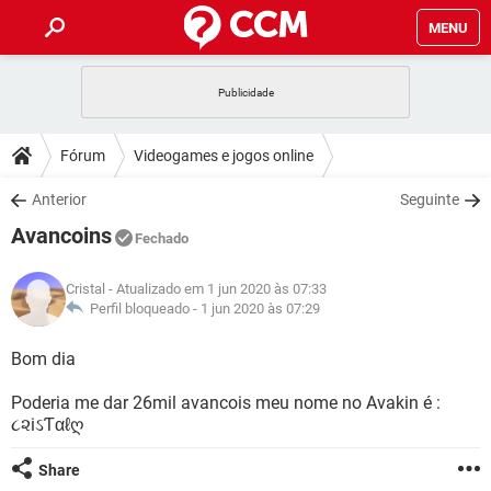
MENU
INÍCIO
JOGOS
WHATSAPP
DICAS
Fórum
Videogames e jogos online
CELULAR
FACEBOOK
JOGOS
WHATSAPP
DOWNLOADS
Anterior
Seguinte
OUTLOOK
EXCEL
CELULAR
FACEBOOK
Avancoins
INSTAGRAM
JOGOS
GMAIL
WHATSAPP
Fechado
FÓRUM
OUTLOOK
EXCEL
GUIA DE COMPRAS
CELULAR
FACEBOOK
Cristal
- Atualizado em 1 jun 2020 às 07:33
INSTAGRAM
JOGOS
GMAIL
WHATSAPP
GLOSSÁRIO
Perfil bloqueado -
1 jun 2020 às 07:29
OUTLOOK
EXCEL
GUIA DE COMPRAS
CELULAR
FACEBOOK
INSTAGRAM
JOGOS
GMAIL
WHATSAPP
Bom dia
OUTLOOK
EXCEL
GUIA DE COMPRAS
CELULAR
FACEBOOK
Poderia me dar 26mil avancois meu nome no Avakin é :
INSTAGRAM
GMAIL
૮૨iઽƬαℓღ
OUTLOOK
EXCEL
GUIA DE COMPRAS
INSTAGRAM
GMAIL
Share