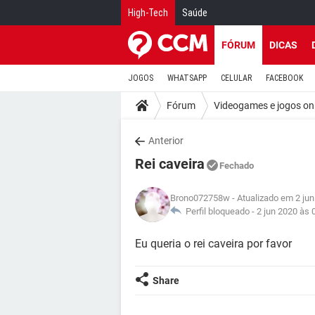
High-Tech
Saúde
FÓRUM
DICAS
JOGOS
WHATSAPP
CELULAR
FACEBOOK
Fórum
Videogames e jogos on
Anterior
Rei caveira
Fechado
Brono072758w
- Atualizado em 2 ju
Perfil bloqueado -
2 jun 2020 às 
Eu queria o rei caveira por favor
Share