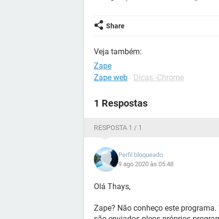
Share
Veja também:
Zape
Zape web
-
Dicas -Chrome
1 Respostas
RESPOSTA 1 / 1
Perfil bloqueado
9 ago 2020 às 05:48
Olá Thays,
Zape? Não conheço este programa. 
são enviados pleos próprios program