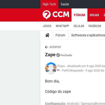
High-Tech
Saúde
FÓRUM
DICAS
JOGOS
WHATSAPP
CELULAR
FACEBOOK
Fórum
Softwares e aplicativos
Anterior
Zape
Fechado
Thays
- Atualizado em 9 ago 2020 às
Perfil bloqueado -
9 ago 2020 às
Bom dia,
Código do zape
Configuração:
Android / SamsungBrowse