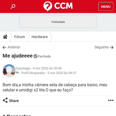
MENU
INÍCIO
JOGOS
WHATSAPP
DICAS
Fórum
Hardware
CELULAR
FACEBOOK
JOGOS
WHATSAPP
DOWNLOADS
Anterior
Seguinte
OUTLOOK
EXCEL
CELULAR
FACEBOOK
Me ajudeeee
INSTAGRAM
JOGOS
GMAIL
WHATSAPP
Fechado
FÓRUM
OUTLOOK
EXCEL
GUIA DE COMPRAS
CELULAR
FACEBOOK
Kjsjsbaga
- 4 nov 2020 às 09:48
INSTAGRAM
JOGOS
GMAIL
WHATSAPP
GLOSSÁRIO
Perfil bloqueado -
5 nov 2020 às 04:37
OUTLOOK
EXCEL
GUIA DE COMPRAS
CELULAR
FACEBOOK
INSTAGRAM
JOGOS
GMAIL
WHATSAPP
Bom dia,a minha câmera esta de cabeça para baixo, meu
OUTLOOK
EXCEL
celular e umidigi s2 lite.O que eu faço?
GUIA DE COMPRAS
CELULAR
FACEBOOK
INSTAGRAM
GMAIL
OUTLOOK
EXCEL
Share
GUIA DE COMPRAS
INSTAGRAM
GMAIL