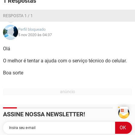
1 Respostas
GUIA DE COMPRAS
RESPOSTA 1 / 1
Perfil bloqueado
5 nov 2020 às 04:37
Olá
O melhor é tentar a ajuda com o serviço técnico do celular.
Boa sorte
ASSINE NOSSA NEWSLETTER!