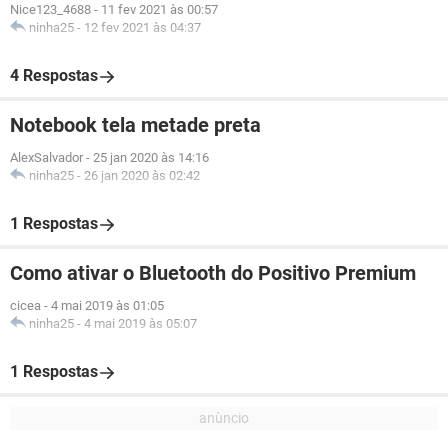
Nice123_4688
-
11 fev 2021 às 00:57
ninha25
-
12 fev 2021 às 04:37
4 Respostas
Notebook tela metade preta
AlexSalvador
-
25 jan 2020 às 14:16
ninha25
-
26 jan 2020 às 02:42
1 Respostas
Como ativar o Bluetooth do Positivo Premium
cicea
-
4 mai 2019 às 01:05
ninha25
-
4 mai 2019 às 05:07
1 Respostas