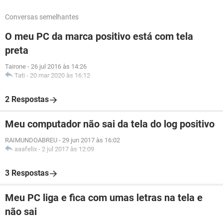
Conversas semelhantes
O meu PC da marca positivo está com tela
preta
Tairone
-
26 jul 2016 às 14:26
Tati
-
20 mar 2020 às 16:12
2 Respostas
Meu computador não sai da tela do log positivo
RAIMUNDOABREU
-
29 jun 2017 às 16:02
aaafelix
-
2 jul 2017 às 12:09
3 Respostas
Meu PC liga e fica com umas letras na tela e
não sai