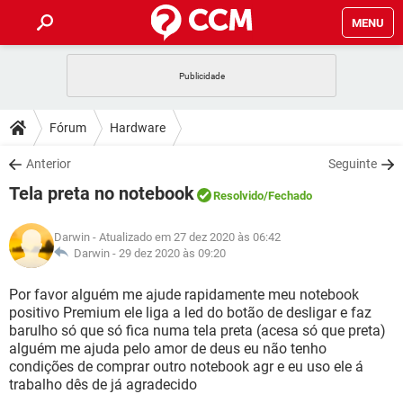
MENU
INÍCIO
JOGOS
WHATSAPP
DICAS
Fórum
Hardware
CELULAR
FACEBOOK
JOGOS
WHATSAPP
DOWNLOADS
Anterior
Seguinte
OUTLOOK
EXCEL
CELULAR
FACEBOOK
Tela preta no notebook
INSTAGRAM
JOGOS
GMAIL
WHATSAPP
Resolvido
/Fechado
FÓRUM
OUTLOOK
EXCEL
GUIA DE COMPRAS
CELULAR
FACEBOOK
Darwin
- Atualizado em 27 dez 2020 às 06:42
INSTAGRAM
JOGOS
GMAIL
WHATSAPP
GLOSSÁRIO
Darwin -
29 dez 2020 às 09:20
OUTLOOK
EXCEL
GUIA DE COMPRAS
CELULAR
FACEBOOK
INSTAGRAM
JOGOS
GMAIL
WHATSAPP
Por favor alguém me ajude rapidamente meu notebook
OUTLOOK
EXCEL
positivo Premium ele liga a led do botão de desligar e faz
GUIA DE COMPRAS
CELULAR
FACEBOOK
barulho só que só fica numa tela preta (acesa só que preta)
INSTAGRAM
GMAIL
alguém me ajuda pelo amor de deus eu não tenho
OUTLOOK
EXCEL
GUIA DE COMPRAS
condições de comprar outro notebook agr e eu uso ele á
INSTAGRAM
GMAIL
trabalho dês de já agradecido