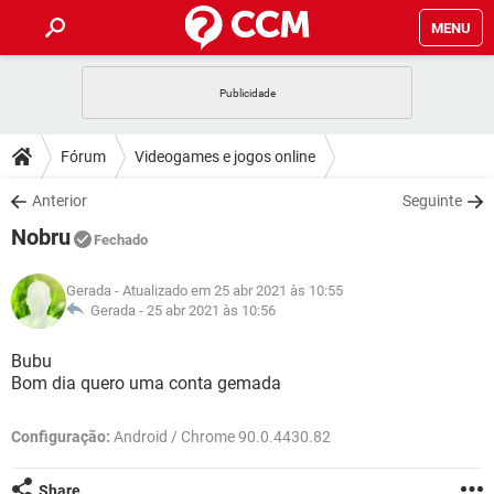
MENU
INÍCIO
JOGOS
WHATSAPP
DICAS
Fórum
Videogames e jogos online
CELULAR
FACEBOOK
JOGOS
WHATSAPP
DOWNLOADS
Anterior
Seguinte
OUTLOOK
EXCEL
CELULAR
FACEBOOK
Nobru
INSTAGRAM
JOGOS
GMAIL
WHATSAPP
Fechado
FÓRUM
OUTLOOK
EXCEL
GUIA DE COMPRAS
CELULAR
FACEBOOK
Gerada
- Atualizado em 25 abr 2021 às 10:55
INSTAGRAM
JOGOS
GMAIL
WHATSAPP
GLOSSÁRIO
Gerada -
25 abr 2021 às 10:56
OUTLOOK
EXCEL
GUIA DE COMPRAS
CELULAR
FACEBOOK
INSTAGRAM
JOGOS
GMAIL
WHATSAPP
Bubu
OUTLOOK
EXCEL
Bom dia quero uma conta gemada
GUIA DE COMPRAS
CELULAR
FACEBOOK
INSTAGRAM
GMAIL
OUTLOOK
EXCEL
Configuração:
Android / Chrome 90.0.4430.82
GUIA DE COMPRAS
INSTAGRAM
GMAIL
Share