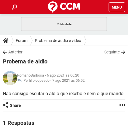
MENU
INÍCIO
JOGOS
WHATSAPP
DICAS
Fórum
Problema de áudio e vídeo
CELULAR
FACEBOOK
JOGOS
WHATSAPP
DOWNLOADS
Anterior
Seguinte
OUTLOOK
EXCEL
CELULAR
FACEBOOK
Probema de aldio
INSTAGRAM
JOGOS
GMAIL
WHATSAPP
FÓRUM
OUTLOOK
EXCEL
GUIA DE COMPRAS
CELULAR
FACEBOOK
RomarioBarbosa
- 6 ago 2021 às 06:20
INSTAGRAM
JOGOS
GMAIL
WHATSAPP
GLOSSÁRIO
Perfil bloqueado -
7 ago 2021 às 06:52
OUTLOOK
EXCEL
GUIA DE COMPRAS
CELULAR
FACEBOOK
INSTAGRAM
JOGOS
GMAIL
WHATSAPP
Nao consigo escutar o aldio que recebo e nem o que mando
OUTLOOK
EXCEL
GUIA DE COMPRAS
CELULAR
FACEBOOK
Share
INSTAGRAM
GMAIL
OUTLOOK
EXCEL
GUIA DE COMPRAS
INSTAGRAM
GMAIL
1 Respostas