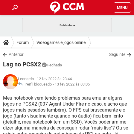
MENU
INÍCIO
JOGOS
WHATSAPP
DICAS
Fórum
Videogames e jogos online
CELULAR
FACEBOOK
JOGOS
WHATSAPP
DOWNLOADS
Anterior
Seguinte
OUTLOOK
EXCEL
CELULAR
FACEBOOK
Lag no PCSX2
INSTAGRAM
JOGOS
GMAIL
WHATSAPP
Fechado
FÓRUM
OUTLOOK
EXCEL
GUIA DE COMPRAS
CELULAR
FACEBOOK
Leonardo
- 12 fev 2022 às 23:44
INSTAGRAM
JOGOS
GMAIL
WHATSAPP
GLOSSÁRIO
Perfil bloqueado -
13 fev 2022 às 03:05
OUTLOOK
EXCEL
GUIA DE COMPRAS
CELULAR
FACEBOOK
INSTAGRAM
JOGOS
GMAIL
WHATSAPP
Meu notebook vem tendo problemas para emular alguns
OUTLOOK
EXCEL
jogos no PCSX2 (007 Agent Under Fire no caso, e acho que
GUIA DE COMPRAS
CELULAR
FACEBOOK
jogos mais pesados também). O FPS cai bruscamente e o
INSTAGRAM
GMAIL
jogo (tanto visualmente quando no áudio) fica bem lento
OUTLOOK
EXCEL
GUIA DE COMPRAS
(detalhe, meu notebook tem um SSD). Vocês poderiam me
INSTAGRAM
GMAIL
dizer alguma maneira de conseguir rodar "mais liso"? Ou se
existe outra maneira de rodar jogos de PS2 no note. Já