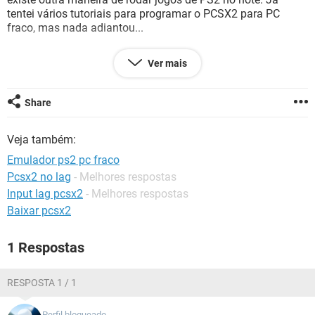
GUIA DE COMPRAS
tentei vários tutoriais para programar o PCSX2 para PC
fraco, mas nada adiantou...
Informações:
Ver mais
Processador: Intel(R) Core(TM) i5-8265U CPU @ 1.60GHz
1.80 GHz
Share
RAM: 8GB
Sistema: 64 bits
Veja também:
Placa de Vídeo: Intel(R) UHD Graphics 620
SSD: 240 GB
Emulador ps2 pc fraco
Pcsx2 no lag
- Melhores respostas
Input lag pcsx2
- Melhores respostas
Baixar pcsx2
1 Respostas
RESPOSTA 1 / 1
Perfil bloqueado