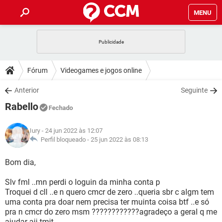
MENU
INÍCIO
JOGOS
WHATSAPP
DICAS
Fórum
Videogames e jogos online
CELULAR
FACEBOOK
JOGOS
WHATSAPP
DOWNLOADS
Anterior
Seguinte
OUTLOOK
EXCEL
CELULAR
FACEBOOK
Rabello
INSTAGRAM
JOGOS
GMAIL
WHATSAPP
Fechado
FÓRUM
OUTLOOK
EXCEL
GUIA DE COMPRAS
CELULAR
FACEBOOK
Iury
- 24 jun 2022 às 12:07
INSTAGRAM
JOGOS
GMAIL
WHATSAPP
GLOSSÁRIO
Perfil bloqueado -
25 jun 2022 às 08:13
OUTLOOK
EXCEL
GUIA DE COMPRAS
CELULAR
FACEBOOK
INSTAGRAM
JOGOS
GMAIL
WHATSAPP
Bom dia,
OUTLOOK
EXCEL
GUIA DE COMPRAS
CELULAR
FACEBOOK
Slv fml ..mn perdi o loguin da minha conta p
INSTAGRAM
GMAIL
Troquei d cll ..e n quero cmcr de zero ..queria sbr c algm tem
OUTLOOK
EXCEL
GUIA DE COMPRAS
uma conta pra doar nem precisa ter muinta coisa btf ..e só
INSTAGRAM
GMAIL
pra n cmcr do zero msm ????????????agradeço a geral q me
ajudar aii tmjt