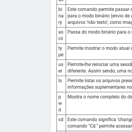
bi
Este comando permite passar 
na
para o modo binário (envio de 
ry
arquivos ‘não texto’, como im
as
Passa do modo binário para o
cii
ty
Permite mostrar o modo atual d
pe
us
Permite-lhe reiniciar uma ses
er
diferente. Assim sendo, uma no
ls
Permite listar os arquivos prese
informações suplementares no
p
Mostra o nome completo do dir
w
d
cd
Este comando significa ‘change d
comando "Cd." permite acessar o