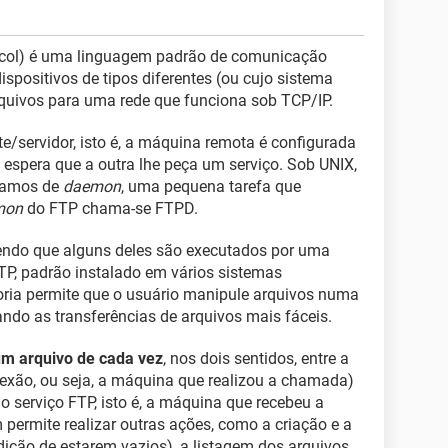
tocol) é uma linguagem padrão de comunicação
spositivos de tipos diferentes (ou cujo sistema
arquivos para uma rede que funciona sob TCP/IP.
/servidor, isto é, a máquina remota é configurada
espera que a outra lhe peça um serviço. Sob UNIX,
amamos de
daemon
, uma pequena tarefa que
mon
do FTP chama-se FTPD.
 sendo que alguns deles são executados por uma
P, padrão instalado em vários sistemas
oria permite que o usuário manipule arquivos numa
nando as transferências de arquivos mais fáceis.
 um arquivo de cada vez
, nos dois sentidos, entre a
nexão, ou seja, a máquina que realizou a chamada)
o serviço FTP, isto é, a máquina que recebeu a
ermite realizar outras ações, como a criação e a
dição de estarem vazios), a listagem dos arquivos,