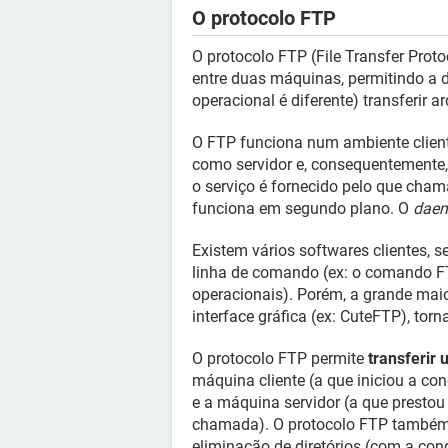
O protocolo FTP
O protocolo FTP (File Transfer Pro
entre duas máquinas, permitindo a di
operacional é diferente) transferir 
O FTP funciona num ambiente cliente
como servidor e, consequentemente, 
o serviço é fornecido pelo que ch
funciona em segundo plano. O
dae
Existem vários softwares clientes,
linha de comando (ex: o comando FT
operacionais). Porém, a grande mai
interface gráfica (ex: CuteFTP), tor
O protocolo FTP permite
transferir
máquina cliente (a que iniciou a co
e a máquina servidor (a que prestou 
chamada). O protocolo FTP também p
eliminação de diretórios (com a con