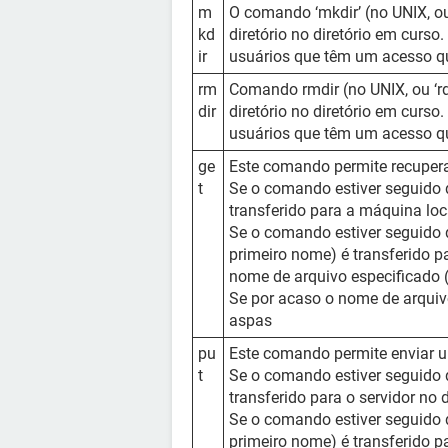
m
O comando ‘mkdir’ (no UNIX, ou
kd
diretório no diretório em curs
ir
usuários que têm um acesso q
rm
Comando rmdir (no UNIX, ou ‘rd
dir
diretório no diretório em curs
usuários que têm um acesso q
ge
Este comando permite recupera
t
Se o comando estiver seguido 
transferido para a máquina loca
Se o comando estiver seguido 
primeiro nome) é transferido pa
nome de arquivo especificado
Se por acaso o nome de arquivo
aspas
pu
Este comando permite enviar um
t
Se o comando estiver seguido 
transferido para o servidor no 
Se o comando estiver seguido d
primeiro nome) é transferido pa