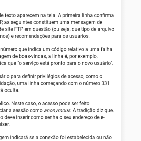
 de texto aparecem na tela. A primeira linha confirma
TP, as seguintes constituem uma mensagem de
de site FTP em questão (ou seja, que tipo de arquivo
ence) e recomendações para os usuários.
número que indica um código relativo a uma falha
em de boas-vindas, a linha é, por exemplo,
ca que "o serviço está pronto para o novo usuário".
ário para definir privilégios de acesso, como o
 validação, uma linha começando com o número 331
á oculta.
lico. Neste caso, o acesso pode ser feito
iciar a sessão como
anonymous
. A tradição diz que,
io deve inserir como senha o seu endereço de e-
iser.
em indicará se a conexão foi estabelecida ou não