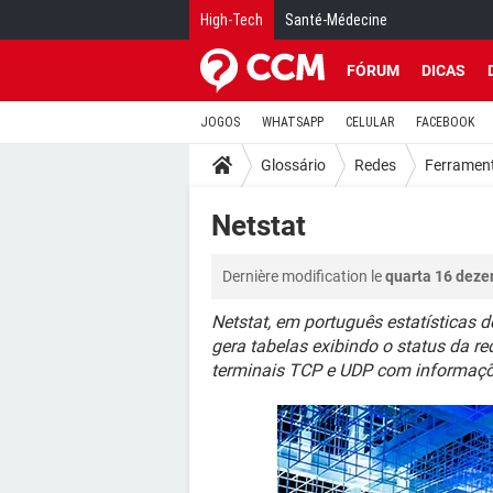
High-Tech
Santé-Médecine
FÓRUM
DICAS
JOGOS
WHATSAPP
CELULAR
FACEBOOK
Glossário
Redes
Ferrament
Netstat
Dernière modification le
quarta 16 deze
Netstat, em português estatísticas d
gera tabelas exibindo o status da re
terminais TCP e UDP com informaçõe