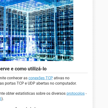
erve e como utilizá-lo
mite conhecer as
conexões TCP
ativas no
 das portas TCP e UDP abertas no computador.
te obter estatísticas sobre os diversos
protocolos
-
6
).