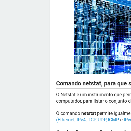
Comando netstat, para que s
O Netstat é um instrumento que per
computador, para listar o conjunto
O comando
netstat
permite igualmen
(Ethernet, IPv4, TCP, UDP, ICMP
e
IPv