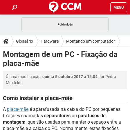
MENU
INÍCIO
JOGOS
WHATSAPP
DICAS
Glossário
Hardware
Montando um computador
CELULAR
FACEBOOK
JOGOS
WHATSAPP
DOWNLOADS
Montagem de um PC - Fixação da
OUTLOOK
EXCEL
CELULAR
FACEBOOK
placa-mãe
INSTAGRAM
JOGOS
GMAIL
WHATSAPP
FÓRUM
OUTLOOK
EXCEL
GUIA DE COMPRAS
CELULAR
FACEBOOK
Última modificação:
quinta 5 outubro 2017 à 14:04
por Pedro
INSTAGRAM
JOGOS
GMAIL
WHATSAPP
GLOSSÁRIO
OUTLOOK
Muxfeldt.
EXCEL
GUIA DE COMPRAS
CELULAR
FACEBOOK
INSTAGRAM
JOGOS
GMAIL
WHATSAPP
Como instalar a placa-mãe
OUTLOOK
EXCEL
GUIA DE COMPRAS
CELULAR
FACEBOOK
INSTAGRAM
GMAIL
A
placa-mãe
é aparafusada na caixa do PC por pequenas
OUTLOOK
EXCEL
fixações chamadas
separadores
ou
parafusos de
GUIA DE COMPRAS
montagem
, que são usadas para manter o espaço entre a
INSTAGRAM
GMAIL
placa-mãe e a caixa do PC. Normalmente, estas fixações