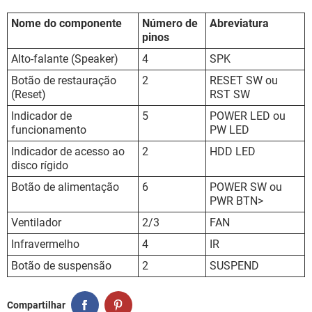
Nome do componente
Número de
Abreviatura
pinos
Alto-falante (Speaker)
4
SPK
Botão de restauração
2
RESET SW ou
(Reset)
RST SW
Indicador de
5
POWER LED ou
funcionamento
PW LED
Indicador de acesso ao
2
HDD LED
disco rígido
Botão de alimentação
6
POWER SW ou
PWR BTN>
Ventilador
2/3
FAN
Infravermelho
4
IR
Botão de suspensão
2
SUSPEND
Compartilhar