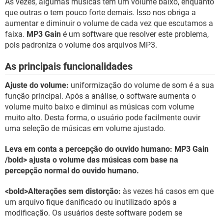
Às vezes, algumas músicas têm um volume baixo, enquanto
GUIA DE COMPRAS
que outras o tem pouco forte demais. Isso nos obriga a
aumentar e diminuir o volume de cada vez que escutamos a
faixa.
MP3 Gain
é um software que resolver este problema,
pois padroniza o volume dos arquivos MP3.
As principais funcionalidades
Ajuste do volume:
uniformização do volume de som é a sua
função principal. Após a análise, o software aumenta o
volume muito baixo e diminui as músicas com volume
muito alto. Desta forma, o usuário pode facilmente ouvir
uma seleção de músicas em volume ajustado.
Leva em conta a percepção do ouvido humano:
MP3 Gain
/bold> ajusta o volume das músicas com base na
percepção normal do ouvido humano.
<bold>Alterações sem distorção:
às vezes há casos em que
um arquivo fique danificado ou inutilizado após a
modificação. Os usuários deste software podem se