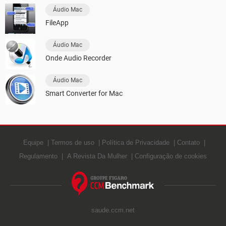
Áudio Mac
FileApp
Áudio Mac
Onde Audio Recorder
Áudio Mac
Smart Converter for Mac
Equipe
Termos de uso
Política de Privacidade
Contato
Regulamento
A Revista Da Mulher
Configuração de cookies
saude.ccm.net