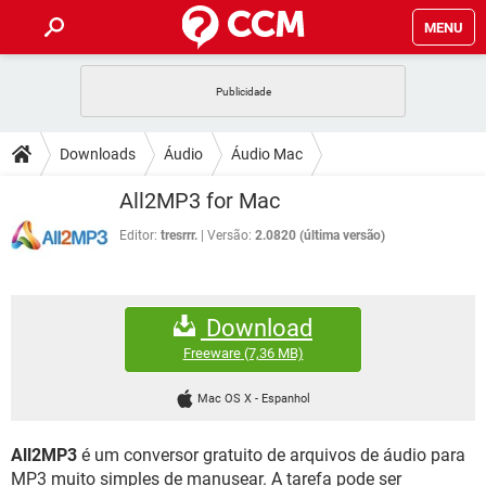
MENU
INÍCIO
JOGOS
WHATSAPP
DICAS
Downloads
Áudio
Áudio Mac
CELULAR
FACEBOOK
JOGOS
WHATSAPP
DOWNLOADS
All2MP3 for Mac
OUTLOOK
EXCEL
CELULAR
FACEBOOK
INSTAGRAM
JOGOS
GMAIL
WHATSAPP
Editor:
tresrrr.
Versão:
2.0820 (última versão)
FÓRUM
OUTLOOK
EXCEL
GUIA DE COMPRAS
CELULAR
FACEBOOK
INSTAGRAM
JOGOS
GMAIL
WHATSAPP
GLOSSÁRIO
OUTLOOK
EXCEL
Download
GUIA DE COMPRAS
CELULAR
FACEBOOK
INSTAGRAM
JOGOS
GMAIL
WHATSAPP
Freeware
(7,36 MB)
OUTLOOK
EXCEL
GUIA DE COMPRAS
CELULAR
FACEBOOK
Mac OS X
-
Espanhol
INSTAGRAM
GMAIL
OUTLOOK
EXCEL
GUIA DE COMPRAS
All2MP3
é um conversor gratuito de arquivos de áudio para
INSTAGRAM
GMAIL
MP3 muito simples de manusear. A tarefa pode ser