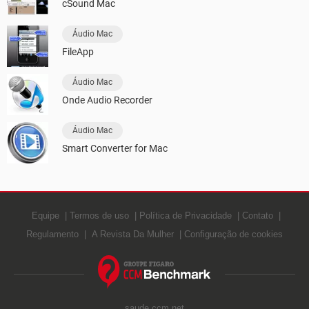
cSound Mac
Áudio Mac
FileApp
Áudio Mac
Onde Audio Recorder
Áudio Mac
Smart Converter for Mac
Equipe
Termos de uso
Política de Privacidade
Contato
Regulamento
A Revista Da Mulher
Configuração de cookies
saude.ccm.net