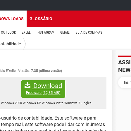
DOWNLOADS
GLOSSÁRIO
OUTLOOK
EXCEL
INSTAGRAM
GMAIL
GUIA DE COMPRAS
ntabilidade
ASS
NEW
els F.Yelle
Versão:
7.35 (última versão)
Download
Freeware
(12,35 MB)
Windows 2000 Windows XP Windows Vista Windows 7
-
Inglês
-usuário de contabilidade. Este software é para
empo real, este software pode lidar com inúmeras
 de clientes para gestão de tesouraria através das