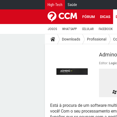
High-Tech
Saúde
FÓRUM
DICAS
JOGOS
WHATSAPP
CELULAR
FACEBOOK
Downloads
Profissional
Co
Admino
Editor:
Logici
Está à procura de um software multi
você! Com o seu processamento em t
funções que se ocupam com a gestão