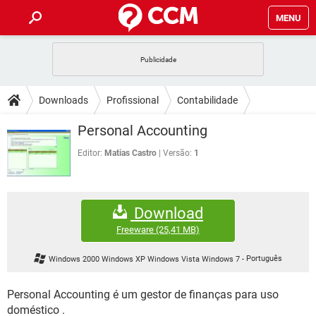
MENU
INÍCIO
JOGOS
WHATSAPP
DICAS
Downloads
Profissional
Contabilidade
CELULAR
FACEBOOK
JOGOS
WHATSAPP
DOWNLOADS
Personal Accounting
OUTLOOK
EXCEL
CELULAR
FACEBOOK
INSTAGRAM
JOGOS
GMAIL
WHATSAPP
Editor:
Matias Castro
Versão:
1
FÓRUM
OUTLOOK
EXCEL
GUIA DE COMPRAS
CELULAR
FACEBOOK
INSTAGRAM
JOGOS
GMAIL
WHATSAPP
GLOSSÁRIO
OUTLOOK
EXCEL
Download
GUIA DE COMPRAS
CELULAR
FACEBOOK
INSTAGRAM
JOGOS
GMAIL
WHATSAPP
Freeware
(25,41 MB)
OUTLOOK
EXCEL
GUIA DE COMPRAS
CELULAR
FACEBOOK
Windows 2000 Windows XP Windows Vista Windows 7
-
Português
INSTAGRAM
GMAIL
OUTLOOK
EXCEL
GUIA DE COMPRAS
Personal Accounting é um gestor de finanças para uso
INSTAGRAM
GMAIL
doméstico .