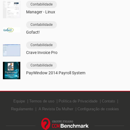
Contabilidade
Manager - Linux
Contabilidade
Gofact!
Contabilidade
Crave Invoice Pro
Contabilidade
PayWindow 2014 Payroll System
Equipe
Termos de uso
Política de Privacidade
Contato
Regulamento
A Revista Da Mulher
Configuração de cookies