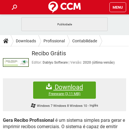
MENU
INÍCIO
JOGOS
WHATSAPP
DICAS
Downloads
Profissional
Contabilidade
CELULAR
FACEBOOK
JOGOS
WHATSAPP
DOWNLOADS
Recibo Grátis
OUTLOOK
EXCEL
CELULAR
FACEBOOK
INSTAGRAM
JOGOS
GMAIL
WHATSAPP
Editor:
Dablyu Software
Versão:
2020 (última versão)
FÓRUM
OUTLOOK
EXCEL
GUIA DE COMPRAS
CELULAR
FACEBOOK
INSTAGRAM
JOGOS
GMAIL
WHATSAPP
GLOSSÁRIO
OUTLOOK
EXCEL
Download
GUIA DE COMPRAS
CELULAR
FACEBOOK
INSTAGRAM
JOGOS
GMAIL
WHATSAPP
Freeware
(3,11 MB)
OUTLOOK
EXCEL
GUIA DE COMPRAS
CELULAR
FACEBOOK
Windows 7 Windows 8 Windows 10
-
Inglês
INSTAGRAM
GMAIL
OUTLOOK
EXCEL
GUIA DE COMPRAS
Gera Recibo Profissional
é um sistema simples para gerar e
INSTAGRAM
GMAIL
imprimir recibos comerciais. O sistema é capaz de emitir