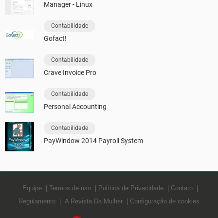
Manager - Linux
Contabilidade
Gofact!
Contabilidade
Crave Invoice Pro
Contabilidade
Personal Accounting
Contabilidade
PayWindow 2014 Payroll System
Equipe
Termos de uso
Política de Privacidade
Contato
Regulamento
A Revista Da Mulher
Configuração de cookies