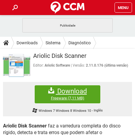
MENU
INÍCIO
JOGOS
WHATSAPP
DICAS
Downloads
Sistema
Diagnóstico
CELULAR
FACEBOOK
JOGOS
WHATSAPP
DOWNLOADS
Ariolic Disk Scanner
OUTLOOK
EXCEL
CELULAR
FACEBOOK
INSTAGRAM
JOGOS
GMAIL
WHATSAPP
Editor:
Ariolic Software
Versão:
2.11.0.176 (última versão)
FÓRUM
OUTLOOK
EXCEL
GUIA DE COMPRAS
CELULAR
FACEBOOK
INSTAGRAM
JOGOS
GMAIL
WHATSAPP
GLOSSÁRIO
OUTLOOK
EXCEL
Download
GUIA DE COMPRAS
CELULAR
FACEBOOK
INSTAGRAM
JOGOS
GMAIL
WHATSAPP
Freeware
(7,11 MB)
OUTLOOK
EXCEL
GUIA DE COMPRAS
CELULAR
FACEBOOK
Windows 7 Windows 8 Windows 10
-
Inglês
INSTAGRAM
GMAIL
OUTLOOK
EXCEL
GUIA DE COMPRAS
Ariolic Disk Scanner
faz a varredura completa do disco
INSTAGRAM
GMAIL
rígido, detecta e trata erros que podem afetar o