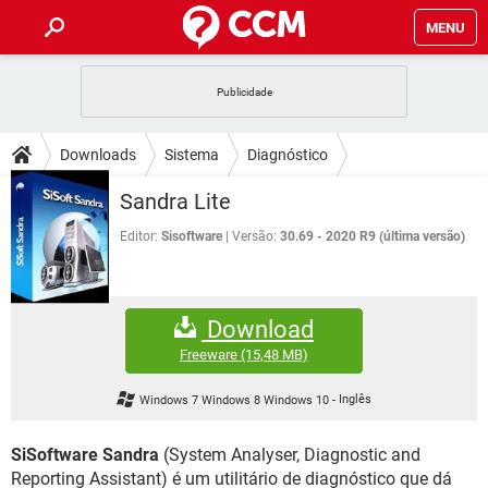
MENU
INÍCIO
JOGOS
WHATSAPP
DICAS
Downloads
Sistema
Diagnóstico
CELULAR
FACEBOOK
JOGOS
WHATSAPP
DOWNLOADS
Sandra Lite
OUTLOOK
EXCEL
CELULAR
FACEBOOK
INSTAGRAM
JOGOS
GMAIL
WHATSAPP
Editor:
Sisoftware
Versão:
30.69 - 2020 R9 (última versão)
FÓRUM
OUTLOOK
EXCEL
GUIA DE COMPRAS
CELULAR
FACEBOOK
INSTAGRAM
JOGOS
GMAIL
WHATSAPP
GLOSSÁRIO
OUTLOOK
EXCEL
Download
GUIA DE COMPRAS
CELULAR
FACEBOOK
INSTAGRAM
JOGOS
GMAIL
WHATSAPP
Freeware
(15,48 MB)
OUTLOOK
EXCEL
GUIA DE COMPRAS
CELULAR
FACEBOOK
Windows 7 Windows 8 Windows 10
-
Inglês
INSTAGRAM
GMAIL
OUTLOOK
EXCEL
GUIA DE COMPRAS
SiSoftware Sandra
(System Analyser, Diagnostic and
INSTAGRAM
GMAIL
Reporting Assistant) é um utilitário de diagnóstico que dá