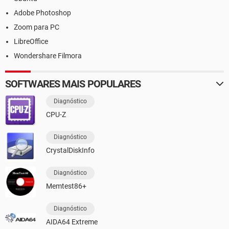
Adobe Photoshop
Zoom para PC
LibreOffice
Wondershare Filmora
SOFTWARES MAIS POPULARES
Diagnóstico
CPU-Z
Diagnóstico
CrystalDiskInfo
Diagnóstico
Memtest86+
Diagnóstico
AIDA64 Extreme