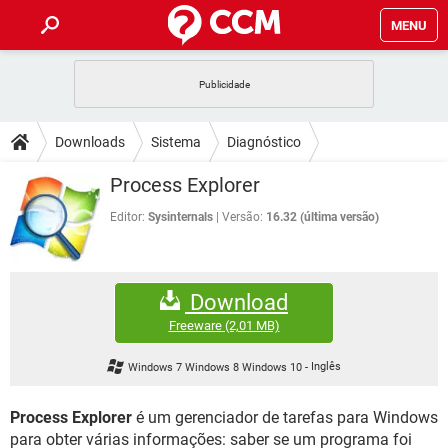
MENU
INÍCIO
JOGOS
WHATSAPP
DICAS
Downloads
Sistema
Diagnóstico
CELULAR
FACEBOOK
JOGOS
WHATSAPP
DOWNLOADS
Process Explorer
OUTLOOK
EXCEL
CELULAR
FACEBOOK
INSTAGRAM
JOGOS
GMAIL
WHATSAPP
Editor:
Sysinternals
Versão:
16.32 (última versão)
FÓRUM
OUTLOOK
EXCEL
GUIA DE COMPRAS
CELULAR
FACEBOOK
INSTAGRAM
JOGOS
GMAIL
WHATSAPP
GLOSSÁRIO
OUTLOOK
EXCEL
Download
GUIA DE COMPRAS
CELULAR
FACEBOOK
INSTAGRAM
JOGOS
GMAIL
WHATSAPP
Freeware
(2,01 MB)
OUTLOOK
EXCEL
GUIA DE COMPRAS
CELULAR
FACEBOOK
Windows 7 Windows 8 Windows 10
-
Inglês
INSTAGRAM
GMAIL
OUTLOOK
EXCEL
GUIA DE COMPRAS
Process Explorer
é um gerenciador de tarefas para Windows
INSTAGRAM
GMAIL
para obter várias informações: saber se um programa foi