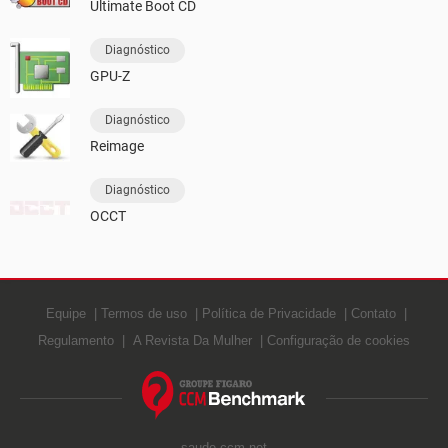
Ultimate Boot CD
Diagnóstico
GPU-Z
Diagnóstico
Reimage
Diagnóstico
OCCT
Equipe
Termos de uso
Política de Privacidade
Contato
Regulamento
A Revista Da Mulher
Configuração de cookies
saude.ccm.net