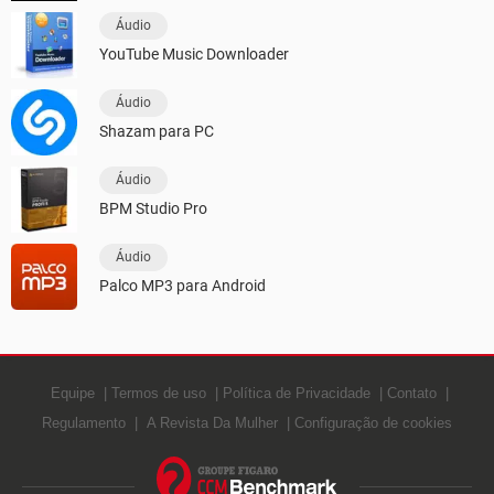
Áudio
YouTube Music Downloader
Áudio
Shazam para PC
Áudio
BPM Studio Pro
Áudio
Palco MP3 para Android
Equipe
Termos de uso
Política de Privacidade
Contato
Regulamento
A Revista Da Mulher
Configuração de cookies