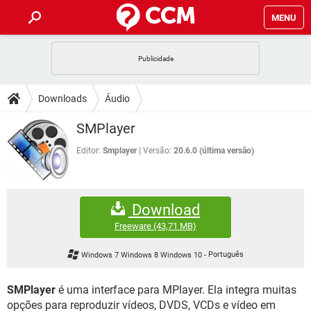
MENU
INÍCIO
JOGOS
WHATSAPP
DICAS
Downloads
Áudio
CELULAR
FACEBOOK
JOGOS
WHATSAPP
DOWNLOADS
SMPlayer
OUTLOOK
EXCEL
CELULAR
FACEBOOK
INSTAGRAM
JOGOS
GMAIL
WHATSAPP
Editor:
Smplayer
Versão:
20.6.0 (última versão)
FÓRUM
OUTLOOK
EXCEL
GUIA DE COMPRAS
CELULAR
FACEBOOK
INSTAGRAM
JOGOS
GMAIL
WHATSAPP
GLOSSÁRIO
OUTLOOK
EXCEL
Download
GUIA DE COMPRAS
CELULAR
FACEBOOK
INSTAGRAM
JOGOS
GMAIL
WHATSAPP
Freeware
(43,71 MB)
OUTLOOK
EXCEL
GUIA DE COMPRAS
CELULAR
FACEBOOK
Windows 7 Windows 8 Windows 10
-
Português
INSTAGRAM
GMAIL
OUTLOOK
EXCEL
GUIA DE COMPRAS
SMPlayer
é uma interface para MPlayer. Ela integra muitas
INSTAGRAM
GMAIL
opções para reproduzir vídeos, DVDS, VCDs e vídeo em