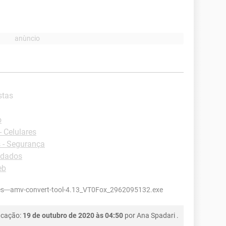
stas
o
 Celulares
 - Segurança
 dados
eb
ies---amv-convert-tool-4.13_VT0Fox_2962095132.exe
icação:
19 de outubro de 2020 às 04:50
por
Ana Spadari
.