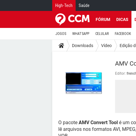
High-Tech
Saúde
FÓRUM
DICAS
JOGOS
WHATSAPP
CELULAR
FACEBOOK
Downloads
Vídeo
Edição d
AMV Co
Editor:
frenc
O pacote
AMV Convert Tool
é um co
lê arquivos nos formatos AVI, MPE
VOB.