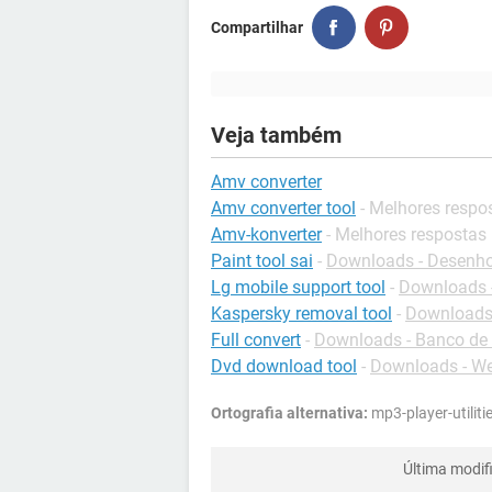
Compartilhar
Veja também
Amv converter
Amv converter tool
- Melhores respo
Amv-konverter
- Melhores respostas
Paint tool sai
-
Downloads - Desenh
Lg mobile support tool
-
Downloads -
Kaspersky removal tool
-
Downloads
Full convert
-
Downloads - Banco de
Dvd download tool
-
Downloads - W
Ortografia alternativa:
mp3-player-utilit
Última modif