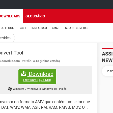
DOWNLOADS
GLOSSÁRIO
OUTLOOK
EXCEL
INSTAGRAM
GMAIL
GUIA DE COMPRAS
e vídeo
nvert Tool
ASS
NEW
h.downius.com
Versão:
4.13 (última versão)
Download
Freeware
(1,74 MB)
Windows 7 Windows 8 Windows 10
-
Inglês
nversor do formato AMV que contém um leitor que
G, DAT, WMV, WMA, ASF, RM, RAM, RMVB, MOV, QT,