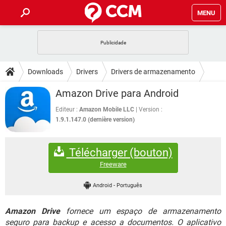
MENU
INÍCIO
JOGOS
WHATSAPP
DICAS
Downloads
Drivers
Drivers de armazenamento
CELULAR
FACEBOOK
JOGOS
WHATSAPP
DOWNLOADS
Amazon Drive para Android
OUTLOOK
EXCEL
CELULAR
FACEBOOK
INSTAGRAM
JOGOS
GMAIL
WHATSAPP
Editeur :
Amazon Mobile LLC
Version :
FÓRUM
OUTLOOK
EXCEL
1.9.1.147.0 (dernière version)
GUIA DE COMPRAS
CELULAR
FACEBOOK
INSTAGRAM
JOGOS
GMAIL
WHATSAPP
GLOSSÁRIO
OUTLOOK
EXCEL
Télécharger (bouton)
GUIA DE COMPRAS
CELULAR
FACEBOOK
INSTAGRAM
JOGOS
GMAIL
WHATSAPP
Freeware
OUTLOOK
EXCEL
GUIA DE COMPRAS
CELULAR
FACEBOOK
Android
-
Português
INSTAGRAM
GMAIL
OUTLOOK
EXCEL
GUIA DE COMPRAS
Amazon Drive
fornece um espaço de armazenamento
INSTAGRAM
GMAIL
seguro para backup e acesso a documentos. O aplicativo