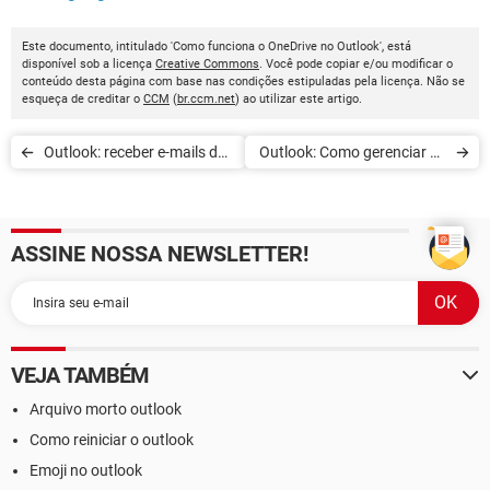
Este documento, intitulado 'Como funciona o OneDrive no Outlook', está
disponível sob a licença
Creative Commons
. Você pode copiar e/ou modificar o
conteúdo desta página com base nas condições estipuladas pela licença. Não se
esqueça de creditar o
CCM
(
br.ccm.net
) ao utilizar este artigo.
Outlook: receber e-mails de
Outlook: Como gerenciar as
outros programas na sua
categorias
caixa de entrada outlook
ASSINE NOSSA NEWSLETTER!
VEJA TAMBÉM
Arquivo morto outlook
Como reiniciar o outlook
Emoji no outlook