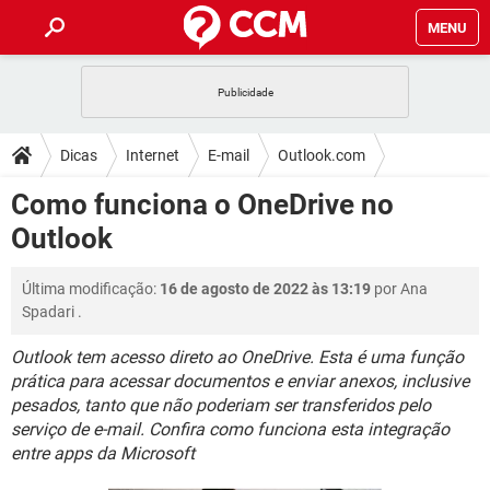
MENU
INÍCIO
JOGOS
WHATSAPP
DICAS
Dicas
Internet
E-mail
Outlook.com
CELULAR
FACEBOOK
JOGOS
WHATSAPP
DOWNLOADS
Como funciona o OneDrive no
OUTLOOK
EXCEL
CELULAR
FACEBOOK
Outlook
INSTAGRAM
JOGOS
GMAIL
WHATSAPP
FÓRUM
OUTLOOK
EXCEL
GUIA DE COMPRAS
CELULAR
FACEBOOK
Última modificação:
16 de agosto de 2022 às 13:19
por
Ana
INSTAGRAM
JOGOS
GMAIL
WHATSAPP
GLOSSÁRIO
OUTLOOK
Spadari
.
EXCEL
GUIA DE COMPRAS
CELULAR
FACEBOOK
INSTAGRAM
JOGOS
GMAIL
WHATSAPP
Outlook tem acesso direto ao OneDrive. Esta é uma função
OUTLOOK
EXCEL
prática para acessar documentos e enviar anexos, inclusive
GUIA DE COMPRAS
CELULAR
FACEBOOK
pesados, tanto que não poderiam ser transferidos pelo
INSTAGRAM
GMAIL
OUTLOOK
EXCEL
serviço de e-mail. Confira como funciona esta integração
GUIA DE COMPRAS
entre apps da Microsoft
INSTAGRAM
GMAIL