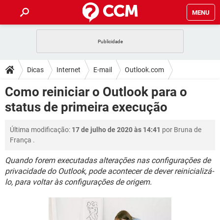
MENU
INÍCIO
JOGOS
WHATSAPP
DICAS
Dicas
Internet
E-mail
Outlook.com
CELULAR
FACEBOOK
JOGOS
WHATSAPP
DOWNLOADS
Como reiniciar o Outlook para o
OUTLOOK
EXCEL
CELULAR
FACEBOOK
status de primeira execução
INSTAGRAM
JOGOS
GMAIL
WHATSAPP
FÓRUM
OUTLOOK
EXCEL
GUIA DE COMPRAS
CELULAR
FACEBOOK
Última modificação:
17 de julho de 2020 às 14:41
por
Bruna de
INSTAGRAM
JOGOS
GMAIL
WHATSAPP
GLOSSÁRIO
OUTLOOK
França
.
EXCEL
GUIA DE COMPRAS
CELULAR
FACEBOOK
INSTAGRAM
JOGOS
GMAIL
WHATSAPP
Quando forem executadas alterações nas configurações de
OUTLOOK
EXCEL
privacidade do Outlook, pode acontecer de dever reinicializá-
GUIA DE COMPRAS
CELULAR
FACEBOOK
lo, para voltar às configurações de origem.
INSTAGRAM
GMAIL
OUTLOOK
EXCEL
GUIA DE COMPRAS
INSTAGRAM
GMAIL