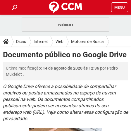
MENU
INÍCIO
JOGOS
WHATSAPP
DICAS
Dicas
Internet
Web
Motores de Busca
CELULAR
FACEBOOK
JOGOS
WHATSAPP
DOWNLOADS
Documento público no Google Drive
Google
OUTLOOK
EXCEL
CELULAR
FACEBOOK
INSTAGRAM
JOGOS
GMAIL
WHATSAPP
FÓRUM
Última modificação:
14 de agosto de 2020 às 12:36
por
Pedro
OUTLOOK
EXCEL
GUIA DE COMPRAS
CELULAR
FACEBOOK
Muxfeldt
.
INSTAGRAM
JOGOS
GMAIL
WHATSAPP
GLOSSÁRIO
OUTLOOK
EXCEL
O Google Drive oferece a possibilidade de compartilhar
GUIA DE COMPRAS
CELULAR
FACEBOOK
arquivos ou pastas armazenadas no espaço de nuvem
INSTAGRAM
JOGOS
GMAIL
WHATSAPP
OUTLOOK
EXCEL
pessoal na web. Os documentos compartilhados
GUIA DE COMPRAS
CELULAR
FACEBOOK
publicamente podem ser acessados através do seu
INSTAGRAM
GMAIL
endereço web (URL). Veja como alterar essa configuração de
OUTLOOK
EXCEL
privacidade.
GUIA DE COMPRAS
INSTAGRAM
GMAIL