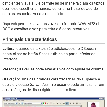
GUIA DE COMPRAS
deficientes visuais. Ele permite ler de maneira clara os textos
escritos e escolher a maneira de ler uma frase, de acordo
com as respostas vocais do usuário.
Dspeech permite salvar as vozes no formato WAV, MP3 et
OGG e escolher a voz para criar diálogos interativos.
Principais Características
Leitura
: quando os textos são adicionados no DSpeech,
basta clicar no botão Speak exibido na parte inferior da
interface.
Personaçizável
: se pode alterar a voz com ajuste de volume.
Gravação
: uma das grandes características do DSpeech é
que ele a opção Salvar. Assim o usuário pode armazenar em
seus diálogos de disco rígido ou ler um livro.