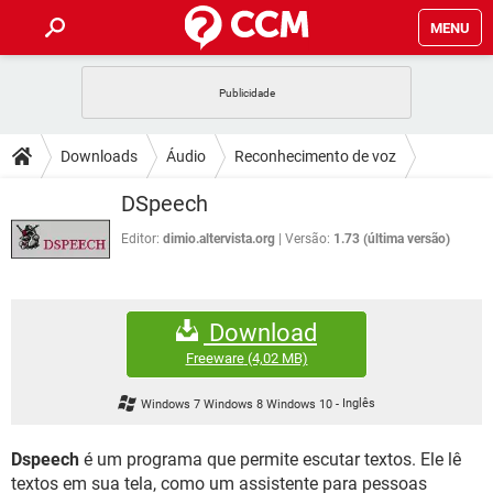
MENU
INÍCIO
JOGOS
WHATSAPP
DICAS
Downloads
Áudio
Reconhecimento de voz
CELULAR
FACEBOOK
JOGOS
WHATSAPP
DOWNLOADS
DSpeech
OUTLOOK
EXCEL
CELULAR
FACEBOOK
INSTAGRAM
JOGOS
GMAIL
WHATSAPP
Editor:
dimio.altervista.org
Versão:
1.73 (última versão)
FÓRUM
OUTLOOK
EXCEL
GUIA DE COMPRAS
CELULAR
FACEBOOK
INSTAGRAM
JOGOS
GMAIL
WHATSAPP
GLOSSÁRIO
OUTLOOK
EXCEL
Download
GUIA DE COMPRAS
CELULAR
FACEBOOK
INSTAGRAM
JOGOS
GMAIL
WHATSAPP
Freeware
(4,02 MB)
OUTLOOK
EXCEL
GUIA DE COMPRAS
CELULAR
FACEBOOK
Windows 7 Windows 8 Windows 10
-
Inglês
INSTAGRAM
GMAIL
OUTLOOK
EXCEL
GUIA DE COMPRAS
Dspeech
é um programa que permite escutar textos. Ele lê
INSTAGRAM
GMAIL
textos em sua tela, como um assistente para pessoas