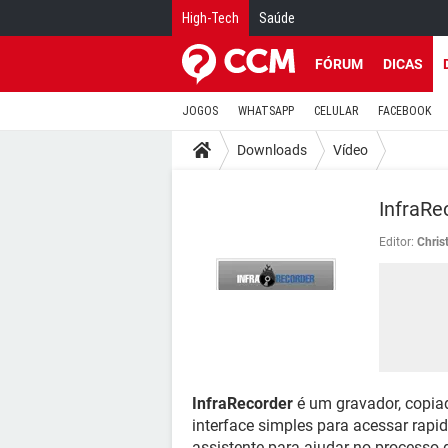
High-Tech
Saúde
FÓRUM
DICAS
JOGOS
WHATSAPP
CELULAR
FACEBOOK
Downloads
Vídeo
InfraRe
Editor:
Chris
InfraRecorder
é um gravador, copia
interface simples para acessar rapid
assistente para ajudar no processo 