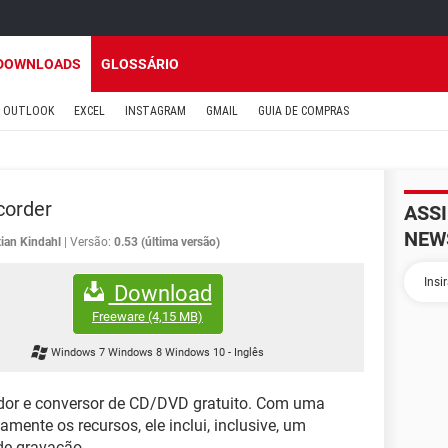
DOWNLOADS
GLOSSÁRIO
OUTLOOK
EXCEL
INSTAGRAM
GMAIL
GUIA DE COMPRAS
corder
ASS
NEW
tian Kindahl
Versão:
0.53 (última versão)
Download
Freeware
(4,15 MB)
Windows 7 Windows 8 Windows 10
-
Inglês
dor e conversor de CD/DVD gratuito. Com uma
amente os recursos, ele inclui, inclusive, um
de gravação.