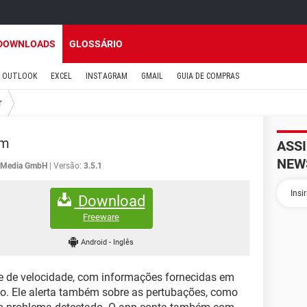
DOWNLOADS
GLOSSÁRIO
OUTLOOK
EXCEL
INSTAGRAM
GMAIL
GUIA DE COMPRAS
r
am
ASS
NEW
g Media GmbH
Versão:
3.5.1
Download
Freeware
Android
-
Inglês
le de velocidade, com informações fornecidas em
ivo. Ele alerta também sobre as pertubações, como