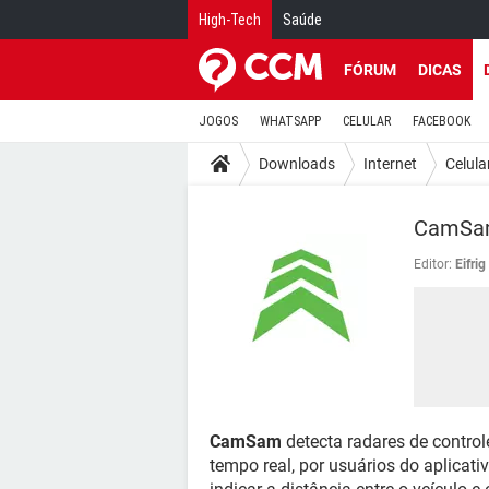
High-Tech
Saúde
FÓRUM
DICAS
JOGOS
WHATSAPP
CELULAR
FACEBOOK
Downloads
Internet
Celula
CamS
Editor:
Eifri
CamSam
detecta radares de contro
tempo real, por usuários do aplicat