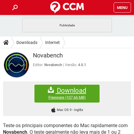
MENU
INÍCIO
JOGOS
WHATSAPP
DICAS
Downloads
Internet
CELULAR
FACEBOOK
JOGOS
WHATSAPP
DOWNLOADS
Novabench
OUTLOOK
EXCEL
CELULAR
FACEBOOK
INSTAGRAM
JOGOS
GMAIL
WHATSAPP
Editor:
Novabench
Versão:
4.0.1
FÓRUM
OUTLOOK
EXCEL
GUIA DE COMPRAS
CELULAR
FACEBOOK
INSTAGRAM
JOGOS
GMAIL
WHATSAPP
GLOSSÁRIO
OUTLOOK
EXCEL
Download
GUIA DE COMPRAS
CELULAR
FACEBOOK
INSTAGRAM
JOGOS
GMAIL
WHATSAPP
Freeware
(107,66 MB)
OUTLOOK
EXCEL
GUIA DE COMPRAS
CELULAR
FACEBOOK
Mac OS 9
-
Inglês
INSTAGRAM
GMAIL
OUTLOOK
EXCEL
GUIA DE COMPRAS
Teste os principais componentes do Mac rapidamente com
INSTAGRAM
GMAIL
Novabench
. O teste geralmente não leva mais de 1 ou 2