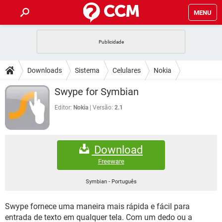
MENU
INÍCIO
JOGOS
WHATSAPP
DICAS
Downloads
Sistema
Celulares
Nokia
CELULAR
FACEBOOK
JOGOS
WHATSAPP
DOWNLOADS
Swype for Symbian
OUTLOOK
EXCEL
CELULAR
FACEBOOK
INSTAGRAM
JOGOS
GMAIL
WHATSAPP
Editor:
Nokia
Versão:
2.1
FÓRUM
OUTLOOK
EXCEL
GUIA DE COMPRAS
CELULAR
FACEBOOK
INSTAGRAM
JOGOS
GMAIL
WHATSAPP
GLOSSÁRIO
OUTLOOK
EXCEL
Download
GUIA DE COMPRAS
CELULAR
FACEBOOK
INSTAGRAM
JOGOS
GMAIL
WHATSAPP
Freeware
OUTLOOK
EXCEL
GUIA DE COMPRAS
CELULAR
FACEBOOK
Symbian
-
Português
INSTAGRAM
GMAIL
OUTLOOK
EXCEL
GUIA DE COMPRAS
Swype fornece uma maneira mais rápida e fácil para
INSTAGRAM
GMAIL
entrada de texto em qualquer tela. Com um dedo ou a