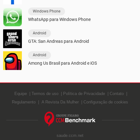
Windows Phone
WhatsApp para Windows Phone
Android
GTA: San Andreas para Android
Android
Among Us Brasil para Android e iOS
Equipe
Termos de uso
Política de Privacidade
Contato
Regulamento
A Revista Da Mulher
Configuração de cookies
saude.ccm.net