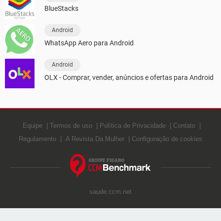
BlueStacks
Android
WhatsApp Aero para Android
Android
OLX - Comprar, vender, anúncios e ofertas para Android
Equipe
Termos de uso
Política de Privacidade
Contato
Regulamento
A Revista Da Mulher
Configuração de cookies
saude.ccm.net