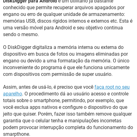
DiskDigger para Android
é um utilitário já bastante
GUIA DE COMPRAS
conhecido que permite recuperar arquivos apagados por
engano ou erro de qualquer unidade de armazenamento:
memórias USB, discos rígidos internos e externos etc. Esta é
uma versão móvel para Android e seu objetivo continua
sendo o mesmo.
O DiskDigger digitaliza a memória interna ou externa do
dispositivo em busca de fotos ou imagens eliminadas por
engano ou devido a uma formatação da memória. O único
inconveniente do programa é que ele funciona unicamente
com dispositivos com permissão de super usuário.
Assim, antes de usá-lo, é preciso que você
faça root no seu
aparelho
. O procedimento dá ao usuário acesso e controle
totais sobre o smartphone, permitindo, por exemplo, que
você exclua apps nativos e configure o dispositivo do que
jeito que quiser. Porém, fazer isso também remove qualquer
garantia que o celular tenha e manipulações incorretas
podem provocar interrupção completa do funcionamento do
smarpthone.