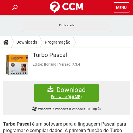
MENU
INÍCIO
JOGOS
WHATSAPP
DICAS
Downloads
Programação
CELULAR
FACEBOOK
JOGOS
WHATSAPP
DOWNLOADS
Turbo Pascal
OUTLOOK
EXCEL
CELULAR
FACEBOOK
INSTAGRAM
JOGOS
GMAIL
WHATSAPP
Editor:
Borland
Versão:
7.3.4
FÓRUM
OUTLOOK
EXCEL
GUIA DE COMPRAS
CELULAR
FACEBOOK
INSTAGRAM
JOGOS
GMAIL
WHATSAPP
GLOSSÁRIO
OUTLOOK
EXCEL
Download
GUIA DE COMPRAS
CELULAR
FACEBOOK
INSTAGRAM
JOGOS
GMAIL
WHATSAPP
Freeware
(6,6 MB)
OUTLOOK
EXCEL
GUIA DE COMPRAS
CELULAR
FACEBOOK
Windows 7 Windows 8 Windows 10
-
Inglês
INSTAGRAM
GMAIL
OUTLOOK
EXCEL
GUIA DE COMPRAS
Turbo Pascal
é um software para a linguagem Pascal para
INSTAGRAM
GMAIL
programar e compilar dados. A primeira função do Turbo