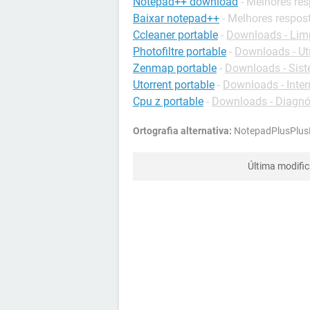
Notepad++ download
- Melhores re
Baixar notepad++
- Melhores respos
Ccleaner portable
-
Downloads - Lim
Photofiltre portable
-
Downloads - Uti
Zenmap portable
-
Downloads - Sis
Utorrent portable
-
Downloads - Inter
Cpu z portable
-
Downloads - Diagnó
Ortografia alternativa:
NotepadPlusPlusP
Última modifi