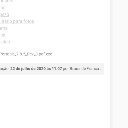
spostas
tas
peza
litário para fotos
tema
net
stico
ortable_7.8.5_Rev_3.paf.exe
cação:
22 de julho de 2020 às 11:07
por
Bruna de França
.