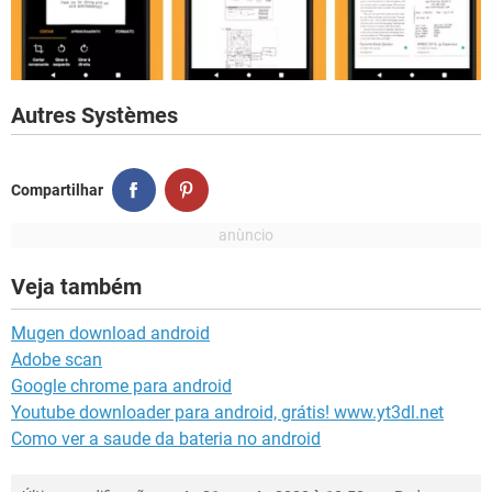
Autres Systèmes
Compartilhar
Veja também
Mugen download android
Adobe scan
Google chrome para android
Youtube downloader para android, grátis! www.yt3dl.net
Como ver a saude da bateria no android