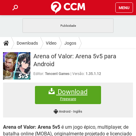
MENU
INÍCIO
JOGOS
WHATSAPP
DICAS
Downloads
Vídeo
Jogos
CELULAR
FACEBOOK
JOGOS
WHATSAPP
DOWNLOADS
Arena of Valor: Arena 5v5 para
OUTLOOK
EXCEL
CELULAR
FACEBOOK
Android
INSTAGRAM
JOGOS
GMAIL
WHATSAPP
FÓRUM
OUTLOOK
EXCEL
Editor:
Tencent Games
Versão:
1.35.1.12
GUIA DE COMPRAS
CELULAR
FACEBOOK
INSTAGRAM
JOGOS
GMAIL
WHATSAPP
GLOSSÁRIO
OUTLOOK
EXCEL
Download
GUIA DE COMPRAS
CELULAR
FACEBOOK
INSTAGRAM
JOGOS
GMAIL
WHATSAPP
Freeware
OUTLOOK
EXCEL
GUIA DE COMPRAS
CELULAR
FACEBOOK
Android
-
Inglês
INSTAGRAM
GMAIL
OUTLOOK
EXCEL
GUIA DE COMPRAS
Arena of Valor: Arena 5v5
é um jogo épico, multiplayer, de
INSTAGRAM
GMAIL
batalha online (MOBA), originalmente projetado e licenciado