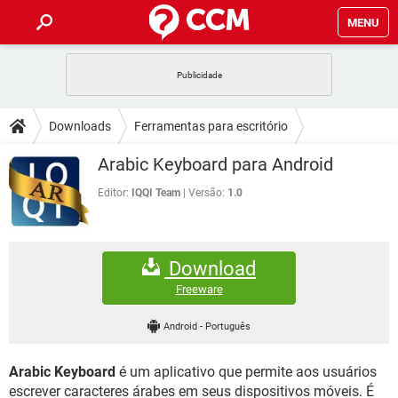
MENU
INÍCIO
JOGOS
WHATSAPP
DICAS
Downloads
Ferramentas para escritório
CELULAR
FACEBOOK
JOGOS
WHATSAPP
DOWNLOADS
Arabic Keyboard para Android
Tratamento de texto
OUTLOOK
EXCEL
CELULAR
FACEBOOK
INSTAGRAM
JOGOS
GMAIL
WHATSAPP
Editor:
IQQI Team
Versão:
1.0
FÓRUM
OUTLOOK
EXCEL
GUIA DE COMPRAS
CELULAR
FACEBOOK
INSTAGRAM
JOGOS
GMAIL
WHATSAPP
GLOSSÁRIO
OUTLOOK
EXCEL
Download
GUIA DE COMPRAS
CELULAR
FACEBOOK
INSTAGRAM
JOGOS
GMAIL
WHATSAPP
Freeware
OUTLOOK
EXCEL
GUIA DE COMPRAS
CELULAR
FACEBOOK
Android
-
Português
INSTAGRAM
GMAIL
OUTLOOK
EXCEL
GUIA DE COMPRAS
Arabic Keyboard
é um aplicativo que permite aos usuários
INSTAGRAM
GMAIL
escrever caracteres árabes em seus dispositivos móveis. É