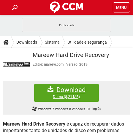
MENU
INÍCIO
JOGOS
WHATSAPP
DICAS
Downloads
Sistema
Utilidade e segurança
CELULAR
FACEBOOK
JOGOS
WHATSAPP
DOWNLOADS
Mareew Hard Drive Recovery
Recuperação de arquivos
OUTLOOK
EXCEL
CELULAR
FACEBOOK
INSTAGRAM
JOGOS
GMAIL
WHATSAPP
Editor:
mareew.com
Versão:
2019
FÓRUM
OUTLOOK
EXCEL
GUIA DE COMPRAS
CELULAR
FACEBOOK
INSTAGRAM
JOGOS
GMAIL
WHATSAPP
GLOSSÁRIO
OUTLOOK
EXCEL
Download
GUIA DE COMPRAS
CELULAR
FACEBOOK
INSTAGRAM
JOGOS
GMAIL
WHATSAPP
Demo
(8,21 MB)
OUTLOOK
EXCEL
GUIA DE COMPRAS
CELULAR
FACEBOOK
Windows 7 Windows 8 Windows 10
-
Inglês
INSTAGRAM
GMAIL
OUTLOOK
EXCEL
GUIA DE COMPRAS
Mareew Hard Drive Recovery
é capaz de recuperar dados
INSTAGRAM
GMAIL
importantes tanto de unidades de disco sem problemas