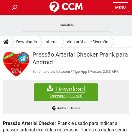
MENU
INÍCIO
JOGOS
WHATSAPP
DICAS
Downloads
Internet
Vida prática e Diversão
CELULAR
FACEBOOK
JOGOS
WHATSAPP
DOWNLOADS
Pressão Arterial Checker Prank para
OUTLOOK
EXCEL
CELULAR
FACEBOOK
Android
INSTAGRAM
JOGOS
GMAIL
WHATSAPP
FÓRUM
OUTLOOK
EXCEL
Editor:
androidlista.com / TigerApp
Versão:
2.5.3 APK
GUIA DE COMPRAS
CELULAR
FACEBOOK
INSTAGRAM
JOGOS
GMAIL
WHATSAPP
GLOSSÁRIO
OUTLOOK
EXCEL
Download
GUIA DE COMPRAS
CELULAR
FACEBOOK
INSTAGRAM
JOGOS
GMAIL
WHATSAPP
Freeware
(3,98 MB)
OUTLOOK
EXCEL
GUIA DE COMPRAS
CELULAR
FACEBOOK
Android
-
Inglês
INSTAGRAM
GMAIL
OUTLOOK
EXCEL
GUIA DE COMPRAS
Pressão Arterial Checker Prank
é usado para indicar a
INSTAGRAM
GMAIL
pressão arterial exercidas nos vasos. Todos os dados serão