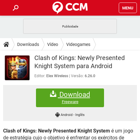
MENU
INÍCIO
JOGOS
WHATSAPP
DICAS
Downloads
Vídeo
Videogames
CELULAR
FACEBOOK
JOGOS
WHATSAPP
DOWNLOADS
Clash of Kings: Newly Presented
OUTLOOK
EXCEL
CELULAR
FACEBOOK
Knight System para Android
INSTAGRAM
JOGOS
GMAIL
WHATSAPP
FÓRUM
OUTLOOK
EXCEL
Editor:
Elex Wireless
Versão:
6.26.0
GUIA DE COMPRAS
CELULAR
FACEBOOK
INSTAGRAM
JOGOS
GMAIL
WHATSAPP
GLOSSÁRIO
OUTLOOK
EXCEL
Download
GUIA DE COMPRAS
CELULAR
FACEBOOK
INSTAGRAM
JOGOS
GMAIL
WHATSAPP
Freeware
OUTLOOK
EXCEL
GUIA DE COMPRAS
CELULAR
FACEBOOK
Android
-
Inglês
INSTAGRAM
GMAIL
OUTLOOK
EXCEL
GUIA DE COMPRAS
Clash of Kings: Newly Presented Knight System
é um jogo
INSTAGRAM
GMAIL
de estratégia cujo o objetivo é enfrentar os exércitos de