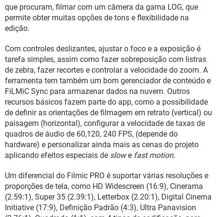
GUIA DE COMPRAS
que procuram, filmar com um câmera da gama LOG, que
permite obter muitas opções de tons e flexibilidade na
edição.
Com controles deslizantes, ajustar o foco e a exposição é
tarefa simples, assim como fazer sobreposição com listras
de zebra, fazer recortes e controlar a velocidade do zoom. A
ferramenta tem também um bom gerenciador de conteúdo e
FiLMiC Sync para armazenar dados na nuvem. Outros
recursos básicos fazem parte do app, como a possibilidade
de definir as orientações de filmagem em retrato (vertical) ou
paisagem (horizontal), configurar a velocidade de taxas de
quadros de áudio de 60,120, 240 FPS, (depende do
hardware) e personalizar ainda mais as cenas do projeto
aplicando efeitos especiais de
slow
e
fast motion
.
Um diferencial do Filmic PRO é suportar várias resoluções e
proporções de tela, como HD Widescreen (16:9), Cinerama
(2.59:1), Super 35 (2.39:1), Letterbox (2.20:1), Digital Cinema
Initiative (17:9), Definição Padrão (4:3), Ultra Panavision