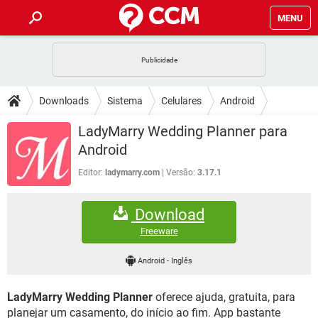
MENU
INÍCIO
JOGOS
WHATSAPP
DICAS
Downloads
Sistema
Celulares
Android
CELULAR
FACEBOOK
JOGOS
WHATSAPP
DOWNLOADS
LadyMarry Wedding Planner para
OUTLOOK
EXCEL
CELULAR
FACEBOOK
Android
INSTAGRAM
JOGOS
GMAIL
WHATSAPP
FÓRUM
OUTLOOK
EXCEL
Editor:
ladymarry.com
Versão:
3.17.1
GUIA DE COMPRAS
CELULAR
FACEBOOK
INSTAGRAM
JOGOS
GMAIL
WHATSAPP
GLOSSÁRIO
OUTLOOK
EXCEL
Download
GUIA DE COMPRAS
CELULAR
FACEBOOK
INSTAGRAM
JOGOS
GMAIL
WHATSAPP
Freeware
OUTLOOK
EXCEL
GUIA DE COMPRAS
CELULAR
FACEBOOK
Android
-
Inglês
INSTAGRAM
GMAIL
OUTLOOK
EXCEL
GUIA DE COMPRAS
LadyMarry Wedding Planner
oferece ajuda, gratuita, para
INSTAGRAM
GMAIL
planejar um casamento, do início ao fim. App bastante