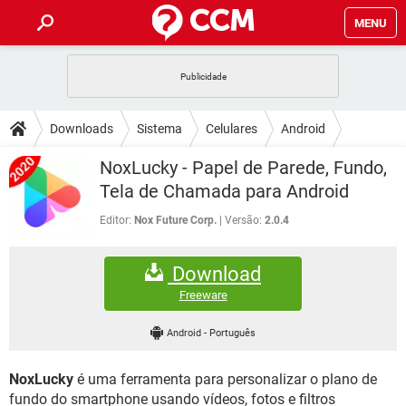
MENU
INÍCIO
JOGOS
WHATSAPP
DICAS
Downloads
Sistema
Celulares
Android
CELULAR
FACEBOOK
JOGOS
WHATSAPP
DOWNLOADS
NoxLucky - Papel de Parede, Fundo,
OUTLOOK
EXCEL
CELULAR
FACEBOOK
Tela de Chamada para Android
INSTAGRAM
JOGOS
GMAIL
WHATSAPP
FÓRUM
OUTLOOK
EXCEL
Editor:
Nox Future Corp.
Versão:
2.0.4
GUIA DE COMPRAS
CELULAR
FACEBOOK
INSTAGRAM
JOGOS
GMAIL
WHATSAPP
GLOSSÁRIO
OUTLOOK
EXCEL
Download
GUIA DE COMPRAS
CELULAR
FACEBOOK
INSTAGRAM
JOGOS
GMAIL
WHATSAPP
Freeware
OUTLOOK
EXCEL
GUIA DE COMPRAS
CELULAR
FACEBOOK
Android
-
Português
INSTAGRAM
GMAIL
OUTLOOK
EXCEL
GUIA DE COMPRAS
NoxLucky
é uma ferramenta para personalizar o plano de
INSTAGRAM
GMAIL
fundo do smartphone usando vídeos, fotos e filtros