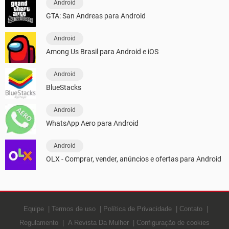
Android
GTA: San Andreas para Android
Android
Among Us Brasil para Android e iOS
Android
BlueStacks
Android
WhatsApp Aero para Android
Android
OLX - Comprar, vender, anúncios e ofertas para Android
Equipe
Termos de uso
Política de Privacidade
Contato
Regulamento
A Revista Da Mulher
Configuração de cookies