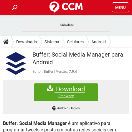
MENU
INÍCIO
JOGOS
WHATSAPP
DICAS
Downloads
Sistema
Celulares
Android
CELULAR
FACEBOOK
JOGOS
WHATSAPP
DOWNLOADS
Buffer: Social Media Manager para
OUTLOOK
EXCEL
CELULAR
FACEBOOK
Android
INSTAGRAM
JOGOS
GMAIL
WHATSAPP
FÓRUM
OUTLOOK
EXCEL
Editor:
Buffer
Versão:
7.9.4
GUIA DE COMPRAS
CELULAR
FACEBOOK
INSTAGRAM
JOGOS
GMAIL
WHATSAPP
GLOSSÁRIO
OUTLOOK
EXCEL
Download
GUIA DE COMPRAS
CELULAR
FACEBOOK
INSTAGRAM
JOGOS
GMAIL
WHATSAPP
Freeware
OUTLOOK
EXCEL
GUIA DE COMPRAS
CELULAR
FACEBOOK
Android
-
Inglês
INSTAGRAM
GMAIL
OUTLOOK
EXCEL
GUIA DE COMPRAS
Buffer: Social Media Manager
é um aplicativo para
INSTAGRAM
GMAIL
programar tweets e posts em outras redes sociais sem