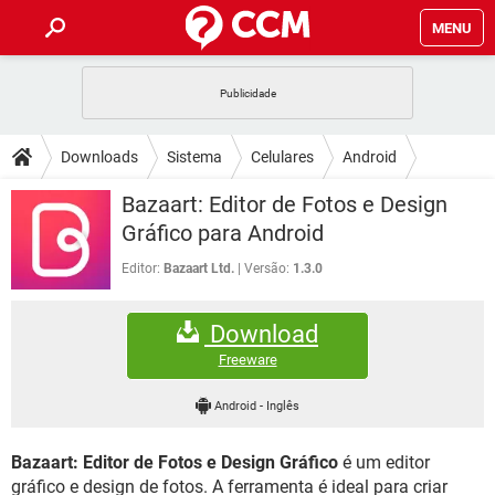
MENU
INÍCIO
JOGOS
WHATSAPP
DICAS
Downloads
Sistema
Celulares
Android
CELULAR
FACEBOOK
JOGOS
WHATSAPP
DOWNLOADS
Bazaart: Editor de Fotos e Design
OUTLOOK
EXCEL
CELULAR
FACEBOOK
Gráfico para Android
INSTAGRAM
JOGOS
GMAIL
WHATSAPP
FÓRUM
OUTLOOK
EXCEL
Editor:
Bazaart Ltd.
Versão:
1.3.0
GUIA DE COMPRAS
CELULAR
FACEBOOK
INSTAGRAM
JOGOS
GMAIL
WHATSAPP
GLOSSÁRIO
OUTLOOK
EXCEL
Download
GUIA DE COMPRAS
CELULAR
FACEBOOK
INSTAGRAM
JOGOS
GMAIL
WHATSAPP
Freeware
OUTLOOK
EXCEL
GUIA DE COMPRAS
CELULAR
FACEBOOK
Android
-
Inglês
INSTAGRAM
GMAIL
OUTLOOK
EXCEL
GUIA DE COMPRAS
Bazaart: Editor de Fotos e Design Gráfico
é um editor
INSTAGRAM
GMAIL
gráfico e design de fotos. A ferramenta é ideal para criar