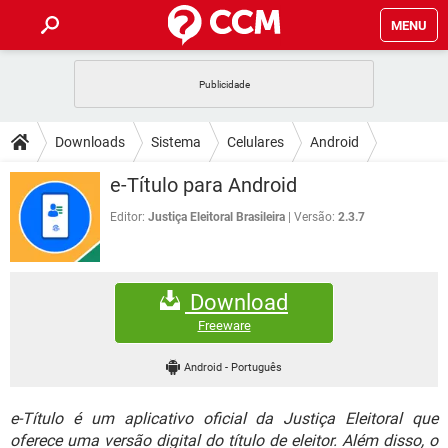
MENU
INÍCIO
JOGOS
WHATSAPP
DICAS
Downloads
Sistema
Celulares
Android
CELULAR
FACEBOOK
JOGOS
WHATSAPP
DOWNLOADS
e-Título para Android
OUTLOOK
EXCEL
CELULAR
FACEBOOK
INSTAGRAM
JOGOS
GMAIL
WHATSAPP
Editor:
Justiça Eleitoral Brasileira
Versão:
2.3.7
FÓRUM
OUTLOOK
EXCEL
GUIA DE COMPRAS
CELULAR
FACEBOOK
INSTAGRAM
JOGOS
GMAIL
WHATSAPP
GLOSSÁRIO
OUTLOOK
EXCEL
Download
GUIA DE COMPRAS
CELULAR
FACEBOOK
INSTAGRAM
JOGOS
GMAIL
WHATSAPP
Freeware
OUTLOOK
EXCEL
GUIA DE COMPRAS
CELULAR
FACEBOOK
Android
-
Português
INSTAGRAM
GMAIL
OUTLOOK
EXCEL
GUIA DE COMPRAS
e-Título é um aplicativo oficial da Justiça Eleitoral que
INSTAGRAM
GMAIL
oferece uma versão digital do título de eleitor. Além disso, o