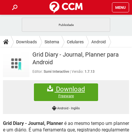
MENU
INÍCIO
JOGOS
WHATSAPP
DICAS
Downloads
Sistema
Celulares
Android
CELULAR
FACEBOOK
JOGOS
WHATSAPP
DOWNLOADS
Grid Diary - Journal, Planner para
OUTLOOK
EXCEL
CELULAR
FACEBOOK
Android
INSTAGRAM
JOGOS
GMAIL
WHATSAPP
FÓRUM
OUTLOOK
EXCEL
Editor:
Sumi Interactive
Versão:
1.7.13
GUIA DE COMPRAS
CELULAR
FACEBOOK
INSTAGRAM
JOGOS
GMAIL
WHATSAPP
GLOSSÁRIO
OUTLOOK
EXCEL
Download
GUIA DE COMPRAS
CELULAR
FACEBOOK
INSTAGRAM
JOGOS
GMAIL
WHATSAPP
Freeware
OUTLOOK
EXCEL
GUIA DE COMPRAS
CELULAR
FACEBOOK
Android
-
Inglês
INSTAGRAM
GMAIL
OUTLOOK
EXCEL
GUIA DE COMPRAS
Grid Diary - Journal, Planner
é ao mesmo tempo um planner
INSTAGRAM
GMAIL
e um diário. É uma ferramenta que, registrando regularmente