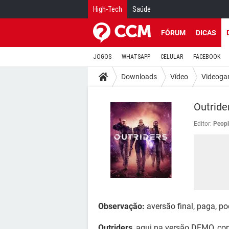
High-Tech
Saúde
FÓRUM
DICAS
JOGOS
WHATSAPP
CELULAR
FACEBOOK
Downloads
Vídeo
Videoga
Outride
Editor:
Peopl
Observação:
aversão final, paga, p
Outriders
, aqui na versão DEMO, con