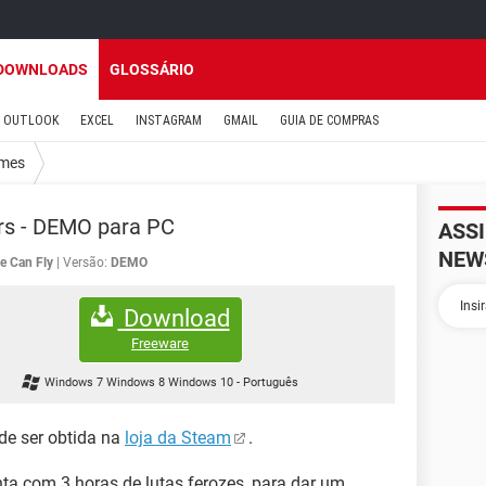
DOWNLOADS
GLOSSÁRIO
OUTLOOK
EXCEL
INSTAGRAM
GMAIL
GUIA DE COMPRAS
mes
rs - DEMO para PC
ASS
NEW
e Can Fly
Versão:
DEMO
Download
Freeware
Windows 7 Windows 8 Windows 10
-
Português
ode ser obtida na
loja da Steam
.
ta com 3 horas de lutas ferozes, para dar um