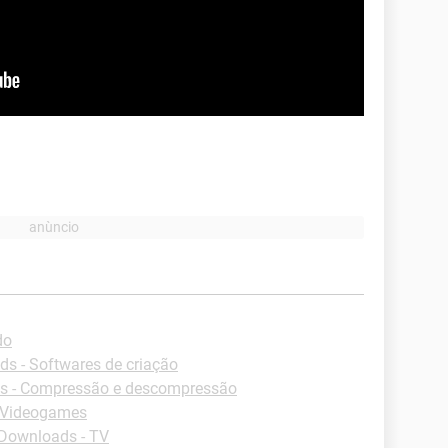
do
s - Softwares de criação
s - Compressão e descompressão
 Videogames
Downloads - TV