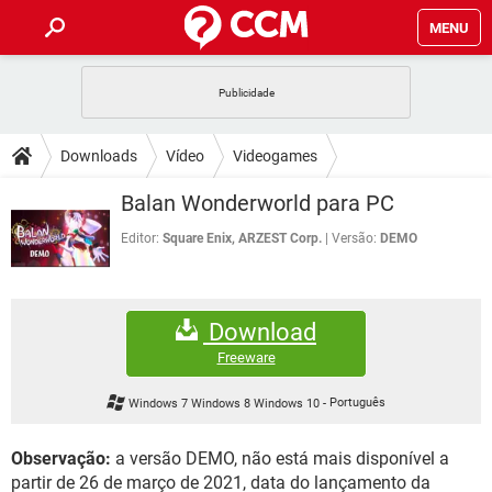
MENU
INÍCIO
JOGOS
WHATSAPP
DICAS
Downloads
Vídeo
Videogames
CELULAR
FACEBOOK
JOGOS
WHATSAPP
DOWNLOADS
Balan Wonderworld para PC
OUTLOOK
EXCEL
CELULAR
FACEBOOK
INSTAGRAM
JOGOS
GMAIL
WHATSAPP
Editor:
Square Enix, ARZEST Corp.
Versão:
DEMO
FÓRUM
OUTLOOK
EXCEL
GUIA DE COMPRAS
CELULAR
FACEBOOK
INSTAGRAM
JOGOS
GMAIL
WHATSAPP
GLOSSÁRIO
OUTLOOK
EXCEL
Download
GUIA DE COMPRAS
CELULAR
FACEBOOK
INSTAGRAM
JOGOS
GMAIL
WHATSAPP
Freeware
OUTLOOK
EXCEL
GUIA DE COMPRAS
CELULAR
FACEBOOK
Windows 7 Windows 8 Windows 10
-
Português
INSTAGRAM
GMAIL
OUTLOOK
EXCEL
GUIA DE COMPRAS
Observação:
a versão DEMO, não está mais disponível a
INSTAGRAM
GMAIL
partir de 26 de março de 2021, data do lançamento da