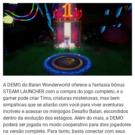
A DEMO do Balan Wonderworld oferece a fantasia bônus
STEAM LAUNCHER com a compra do jogo completo, e o
gamer pode criar Tims, criaturas misteriosas, mas bem
simpáticas que se aliarão com você para viver aventuras
incríveis e acessar os minijogos Desafio Balan, escondidos
dentro da evolução dos estágios. Além do mais, a DEMO
poderá ser jogada no modo cooperativo para dois jogadores
na versão completa. Para tanto, basta conectar com seus