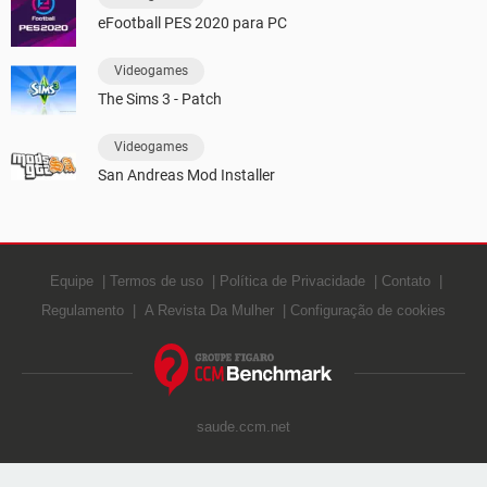
eFootball PES 2020 para PC
Videogames
The Sims 3 - Patch
Videogames
San Andreas Mod Installer
Equipe
Termos de uso
Política de Privacidade
Contato
Regulamento
A Revista Da Mulher
Configuração de cookies
saude.ccm.net